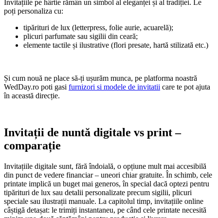
Invitațiile pe hârtie rămân un simbol al eleganței și al tradiției. Le
poți personaliza cu:
tipărituri de lux (letterpress, folie aurie, acuarelă);
plicuri parfumate sau sigilii din ceară;
elemente tactile și ilustrative (flori presate, hartă stilizată etc.)
Și cum nouă ne place să-ți ușurăm munca, pe platforma noastră
WedDay.ro poti gasi
furnizori si modele de invitatii
care te pot ajuta
în această direcție.
Invitații de nuntă digitale vs print –
comparație
Invitațiile digitale sunt, fără îndoială, o opțiune mult mai accesibilă
din punct de vedere financiar – uneori chiar gratuite. În schimb, cele
printate implică un buget mai generos, în special dacă optezi pentru
tipărituri de lux sau detalii personalizate precum sigilii, plicuri
speciale sau ilustrații manuale. La capitolul timp, invitațiile online
câștigă detașat: le trimiți instantaneu, pe când cele printate necesită