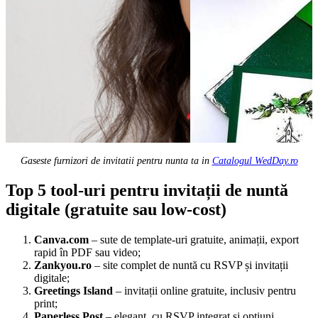
Gaseste furnizori de invitatii pentru nunta ta in
Catalogul WedDay.ro
Top 5 tool-uri pentru invitații de nuntă
digitale (gratuite sau low-cost)
Canva.com
– sute de template-uri gratuite, animații, export
rapid în PDF sau video;
Zankyou.ro
– site complet de nuntă cu RSVP și invitații
digitale;
Greetings Island
– invitații online gratuite, inclusiv pentru
print;
Paperless Post
– elegant, cu RSVP integrat și opțiuni