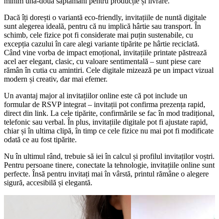
minim una-două săptămâni pentru producție și livrare.
Dacă îți dorești o variantă eco-friendly, invitațiile de nuntă digitale
sunt alegerea ideală, pentru că nu implică hârtie sau transport. În
schimb, cele fizice pot fi considerate mai puțin sustenabile, cu
excepția cazului în care alegi variante tipărite pe hârtie reciclată.
Când vine vorba de impact emoțional, invitațiile printate păstrează
acel aer elegant, clasic, cu valoare sentimentală – sunt piese care
rămân în cutia cu amintiri. Cele digitale mizează pe un impact vizual
modern și creativ, dar mai efemer.
Un avantaj major al invitațiilor online este că pot include un
formular de RSVP integrat – invitații pot confirma prezența rapid,
direct din link. La cele tipărite, confirmările se fac în mod tradițional,
telefonic sau verbal. În plus, invitațiile digitale pot fi ajustate rapid,
chiar și în ultima clipă, în timp ce cele fizice nu mai pot fi modificate
odată ce au fost tipărite.
Nu în ultimul rând, trebuie să iei în calcul și profilul invitaților voștri.
Pentru persoane tinere, conectate la tehnologie, invitațiile online sunt
perfecte. Însă pentru invitați mai în vârstă, printul rămâne o alegere
sigură, accesibilă și elegantă.