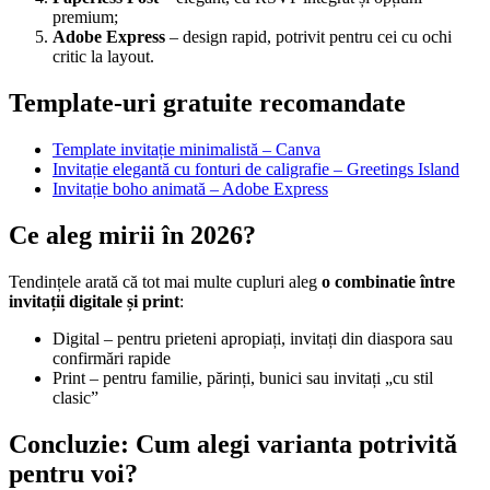
premium;
Adobe Express
– design rapid, potrivit pentru cei cu ochi
Simona Preda Event Planner
AKD Creatii
critic la layout.
București
București
Template-uri gratuite recomandate
Template invitație minimalistă – Canva
Invitație elegantă cu fonturi de caligrafie – Greetings Island
Invitație boho animată – Adobe Express
Ce aleg mirii în 2026?
Tendințele arată că tot mai multe cupluri aleg
o combinatie între
invitații digitale și print
:
Digital – pentru prieteni apropiați, invitați din diaspora sau
confirmări rapide
Print – pentru familie, părinți, bunici sau invitați „cu stil
clasic”
Concluzie: Cum alegi varianta potrivită
pentru voi?