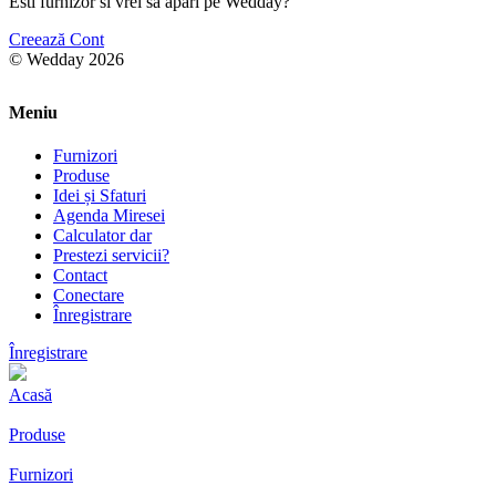
Esti furnizor si vrei sa apari pe Wedday?
Creează Cont
© Wedday 2026
Meniu
Furnizori
Produse
Idei și Sfaturi
Agenda Miresei
Calculator dar
Prestezi servicii?
Contact
Conectare
Înregistrare
Înregistrare
Acasă
Produse
Furnizori