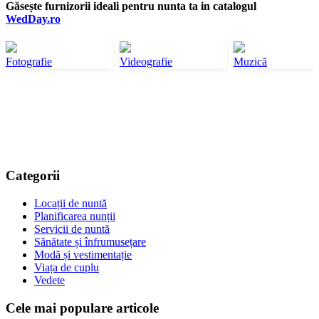
Găsește furnizorii ideali pentru nunta ta in catalogul
WedDay.ro
Fotografie
Videografie
Muzică
Categorii
Locații de nuntă
Planificarea nunții
Servicii de nuntă
Sănătate și înfrumusețare
Modă și vestimentație
Viața de cuplu
Vedete
Cele mai populare articole