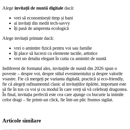
Alege
invitații de nuntă digitale
dacă:
vrei să economisești timp și bani
ai invitați din medii tech-savvy
îți pasă de amprenta ecologică
Alege invitații printate dacă:
vrei o amintire fizică pentru voi sau familie
îți place să lucrezi cu elemente tactile, artistice
vrei un detaliu elegant în cutia cu amintiri de nuntă
Indiferent de formatul ales, invitațiile de nuntă din 2026 spun o
poveste – despre voi, despre stilul evenimentului și despre valorile
voastre. Fie că mergeți pe varianta digitală, practică și eco-friendly,
fie că alegeți rafinamentul clasic al invitațiilor tipărite, important este
să fie în ton cu voi și cu modul în care vreți să vă celebrați dragostea.
În final, invitația perfectă este cea care ajunge cu bucurie la inimile
celor dragi – fie printr-un click, fie într-un plic frumos sigilat.
Articole similare