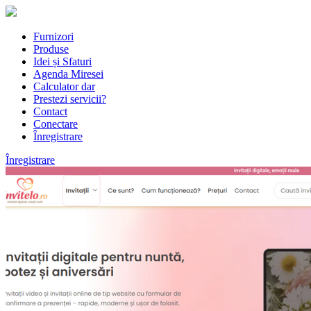
Furnizori
Produse
Idei și Sfaturi
Agenda Miresei
Calculator dar
Prestezi servicii?
Contact
Conectare
Înregistrare
Înregistrare