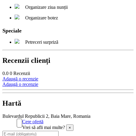
Organizare ziua nunții
Organizare botez
Speciale
Petreceri surpriză
Recenzii clienți
0.0
0
Recenzii
Adaugă o recenzie
Adaugă o recenzie
Hartă
Bulevardul Republicii 2, Baia Mare, Romania
Cere ofertă
Vrei să afli mai multe?
×