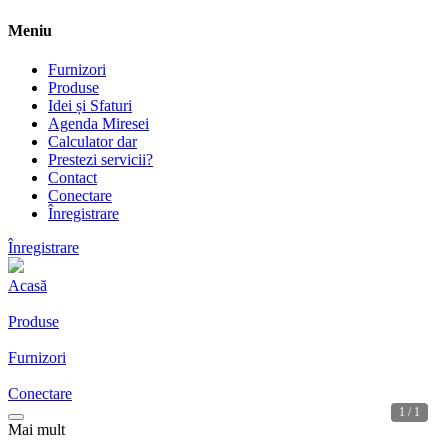
Meniu
Furnizori
Produse
Idei și Sfaturi
Agenda Miresei
Calculator dar
Prestezi servicii?
Contact
Conectare
Înregistrare
Înregistrare
Acasă
Produse
Furnizori
Conectare
1 / 1
Mai mult