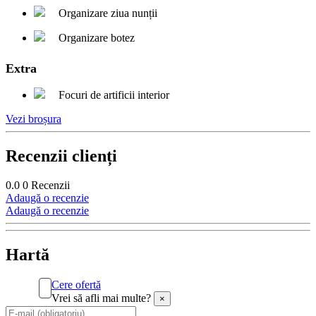
Organizare ziua nunții
Organizare botez
Extra
Focuri de artificii interior
Vezi broșura
Recenzii clienți
0.0
0
Recenzii
Adaugă o recenzie
Adaugă o recenzie
Hartă
Cere ofertă
Vrei să afli mai multe?
×