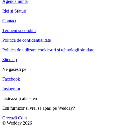
Agenda nunta
Idei și Sfaturi
Contact
Termeni si conditii
Politica de confidentialitate
Politica de utilizare cookie-uri și tehnologii similare
Sitemap
Ne găsești pe
Facebook
Instagram
Listează-ți afacerea
Esti furnizor si vrei sa apari pe Wedday?
Creează Cont
© Wedday 2026