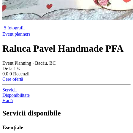
5 fotografii
Event planners
Raluca Pavel Handmade PFA
Event Planning · Bacău, BC
De la 1 €
0.0
0 Recenzii
Cere ofertă
Servicii
Disponibilitate
Hartă
Servicii disponibile
Esențiale