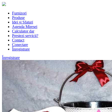
Furnizori
Produse
Idei și Sfaturi
Agenda Miresei
Calculator dar
Prestezi servicii?
Contact
Conectare
Înregistrare
Înregistrare