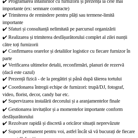
✔️ Programarea întâlnirilor cu furnizorii și prezența la cele mai
importante (ex: semnare contracte)
✔️ Trimiterea de remindere pentru plăți sau termene-limită
importante
✔️ Sfaturi și consultanță nelimitată pe parcursul organizării
✔️ Realizarea și trimiterea desfășurătorului complet al zilei nunții
către toți furnizorii
✔️ Confirmarea orarelor și detaliilor logistice cu fiecare furnizor în
parte
✔️ Verificarea ultimelor detalii, reconfirmări, planuri de rezervă
(dacă este cazul)
✔️ Prezență fizică - de la pregătiri și până după tăierea tortului
✔️ Coordonarea întregii echipe de furnizori: trupă/DJ, fotograf,
video, florist, decor, candy bar etc.
✔️ Supervizarea instalării decorului și a aranjamentelor finale
✔️ Gestionarea invitaților și a momentelor importante conform
desfășurătorului
✔️ Rezolvare rapidă și discretă a oricăror situații neprevăzute
✔️ Suport permanent pentru voi, astfel încât să vă bucurați de fiecare