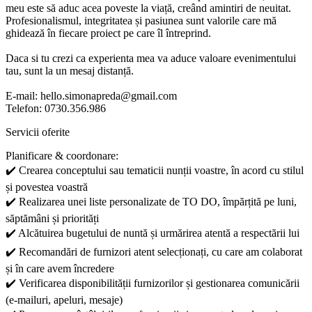
meu este să aduc acea poveste la viață, creând amintiri de neuitat.
Profesionalismul, integritatea și pasiunea sunt valorile care mă
ghidează în fiecare proiect pe care îl întreprind.
Daca si tu crezi ca experienta mea va aduce valoare evenimentului
tau, sunt la un mesaj distanță.
E-mail: hello.simonapreda@gmail.com
Telefon: 0730.356.986
Servicii oferite
Planificare & coordonare:
✔️ Crearea conceptului sau tematicii nunții voastre, în acord cu stilul
și povestea voastră
✔️ Realizarea unei liste personalizate de TO DO, împărțită pe luni,
săptămâni și priorități
✔️ Alcătuirea bugetului de nuntă și urmărirea atentă a respectării lui
✔️ Recomandări de furnizori atent selecționați, cu care am colaborat
și în care avem încredere
✔️ Verificarea disponibilității furnizorilor și gestionarea comunicării
(e-mailuri, apeluri, mesaje)