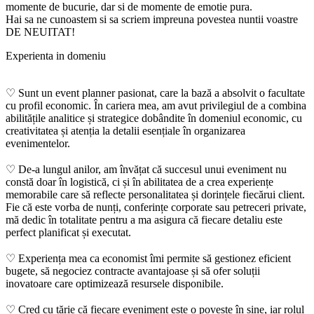
momente de bucurie, dar si de momente de emotie pura.
Hai sa ne cunoastem si sa scriem impreuna povestea nuntii voastre
DE NEUITAT!
Experienta in domeniu
♡ Sunt un event planner pasionat, care la bază a absolvit o facultate
cu profil economic. În cariera mea, am avut privilegiul de a combina
abilitățile analitice și strategice dobândite în domeniul economic, cu
creativitatea și atenția la detalii esențiale în organizarea
evenimentelor.
♡ De-a lungul anilor, am învățat că succesul unui eveniment nu
constă doar în logistică, ci și în abilitatea de a crea experiențe
memorabile care să reflecte personalitatea și dorințele fiecărui client.
Fie că este vorba de nunți, conferințe corporate sau petreceri private,
mă dedic în totalitate pentru a ma asigura că fiecare detaliu este
perfect planificat și executat.
♡ Experiența mea ca economist îmi permite să gestionez eficient
bugete, să negociez contracte avantajoase și să ofer soluții
inovatoare care optimizează resursele disponibile.
♡ Cred cu tărie că fiecare eveniment este o poveste în sine, iar rolul