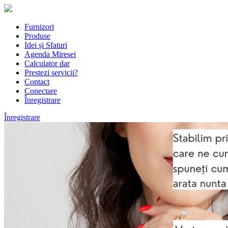
Furnizori
Produse
Idei și Sfaturi
Agenda Miresei
Calculator dar
Prestezi servicii?
Contact
Conectare
Înregistrare
Înregistrare