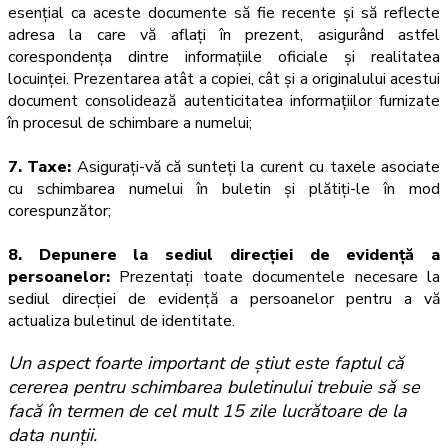
esențial ca aceste documente să fie recente și să reflecte
adresa la care vă aflați în prezent, asigurând astfel
corespondența dintre informațiile oficiale și realitatea
locuinței. Prezentarea atât a copiei, cât și a originalului acestui
document consolidează autenticitatea informațiilor furnizate
în procesul de schimbare a numelui
;
7. Taxe:
Asigurați-vă că sunteți la curent cu taxele asociate
cu schimbarea numelui în buletin și plătiți-le în mod
corespunzător;
8. Depunere la sediul direcției de evidență a
persoanelor:
Prezentați toate documentele necesare la
sediul direcției de evidență a persoanelor pentru a vă
actualiza buletinul de identitate.
Un aspect foarte important de știut este faptul că 
cererea pentru schimbarea buletinului trebuie să se 
facă în termen de cel mult 15 zile lucrătoare de la 
data nunţii.