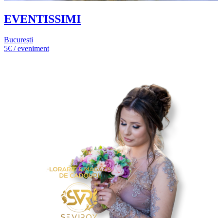
EVENTISSIMI
București
5€ / eveniment