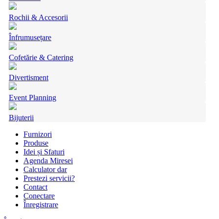
Rochii & Accesorii
Înfrumusețare
Cofetărie & Catering
Divertisment
Event Planning
Bijuterii
Furnizori
Produse
Idei și Sfaturi
Agenda Miresei
Calculator dar
Prestezi servicii?
Contact
Conectare
Înregistrare