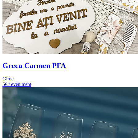
Grecu Carmen PFA
Giroc
5€ / eveniment