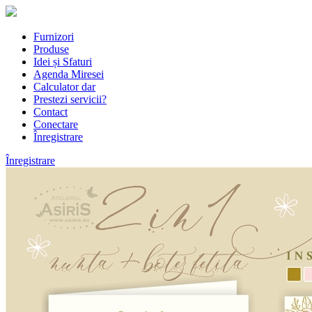
Furnizori
Produse
Idei și Sfaturi
Agenda Miresei
Calculator dar
Prestezi servicii?
Contact
Conectare
Înregistrare
Înregistrare