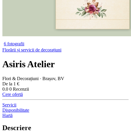
6 fotografii
Florării și servicii de decorațiuni
Asiris Atelier
Flori & Decorațiuni · Brașov, BV
De la 1 €
0.0
0 Recenzii
Cere ofertă
Servicii
Disponibilitate
Hartă
Descriere