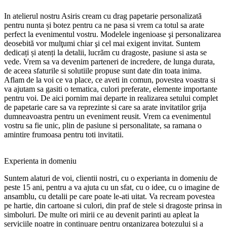
In atelierul nostru Asiris cream cu drag papetarie personalizată
pentru nunta și botez pentru ca ne pasa si vrem ca totul sa arate
perfect la evenimentul vostru. Modelele ingenioase şi personalizarea
deosebită vor mulţumi chiar şi cel mai exigent invitat. Suntem
dedicați și atenți la detalii, lucrăm cu dragoste, pasiune si asta se
vede. Vrem sa va devenim parteneri de incredere, de lunga durata,
de aceea sfaturile si solutiile propuse sunt date din toata inima.
Aflam de la voi ce va place, ce aveti in comun, povestea voastra si
va ajutam sa gasiti o tematica, culori preferate, elemente importante
pentru voi. De aici pornim mai departe in realizarea setului complet
de papetarie care sa va reprezinte si care sa arate invitatilor grija
dumneavoastra pentru un eveniment reusit. Vrem ca evenimentul
vostru sa fie unic, plin de pasiune si personalitate, sa ramana o
amintire frumoasa pentru toti invitatii.
Experienta in domeniu
Suntem alaturi de voi, clientii nostri, cu o experianta in domeniu de
peste 15 ani, pentru a va ajuta cu un sfat, cu o idee, cu o imagine de
ansamblu, cu detalii pe care poate le-ati uitat. Va recream povestea
pe hartie, din cartoane si culori, din praf de stele si dragoste prinsa in
simboluri. De multe ori mirii ce au devenit parinti au apleat la
serviciile noatre in continuare pentru organizarea botezului si a