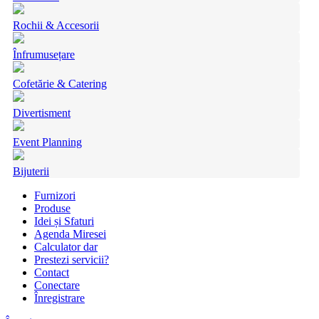
Rochii & Accesorii
Înfrumusețare
Cofetărie & Catering
Divertisment
Event Planning
Bijuterii
Furnizori
Produse
Idei și Sfaturi
Agenda Miresei
Calculator dar
Prestezi servicii?
Contact
Conectare
Înregistrare