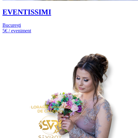
EVENTISSIMI
București
5€ / eveniment