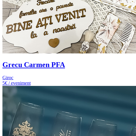
Grecu Carmen PFA
Giroc
5€ / eveniment