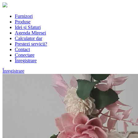
Furnizori
Produse
Idei și Sfaturi
Agenda Miresei
Calculator dar
Prestezi servicii?
Contact
Conectare
Înregistrare
Înregistrare