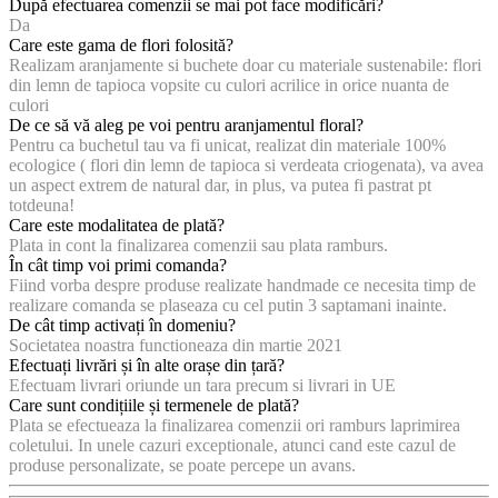
După efectuarea comenzii se mai pot face modificări?
Da
Care este gama de flori folosită?
Realizam aranjamente si buchete doar cu materiale sustenabile: flori
din lemn de tapioca vopsite cu culori acrilice in orice nuanta de
culori
De ce să vă aleg pe voi pentru aranjamentul floral?
Pentru ca buchetul tau va fi unicat, realizat din materiale 100%
ecologice ( flori din lemn de tapioca si verdeata criogenata), va avea
un aspect extrem de natural dar, in plus, va putea fi pastrat pt
totdeuna!
Care este modalitatea de plată?
Plata in cont la finalizarea comenzii sau plata ramburs.
În cât timp voi primi comanda?
Fiind vorba despre produse realizate handmade ce necesita timp de
realizare comanda se plaseaza cu cel putin 3 saptamani inainte.
De cât timp activați în domeniu?
Societatea noastra functioneaza din martie 2021
Efectuați livrări și în alte orașe din țară?
Efectuam livrari oriunde un tara precum si livrari in UE
Care sunt condițiile și termenele de plată?
Plata se efectueaza la finalizarea comenzii ori ramburs laprimirea
coletului. In unele cazuri exceptionale, atunci cand este cazul de
produse personalizate, se poate percepe un avans.