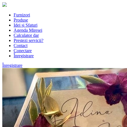
Furnizori
Produse
Idei și Sfaturi
Agenda Miresei
Calculator dar
Prestezi servicii?
Contact
Conectare
Înregistrare
Înregistrare