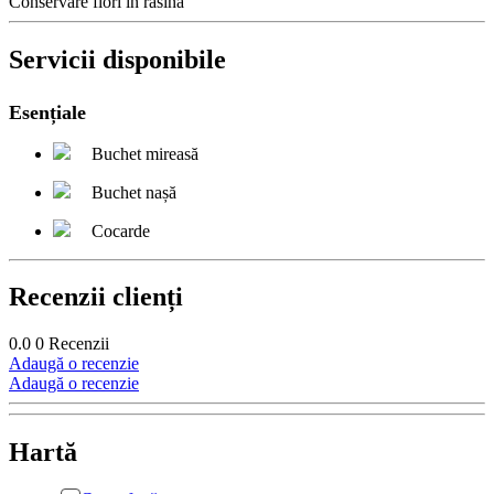
Conservare flori in rasina
Servicii disponibile
Esențiale
Buchet mireasă
Buchet nașă
Cocarde
Recenzii clienți
0.0
0
Recenzii
Adaugă o recenzie
Adaugă o recenzie
Hartă