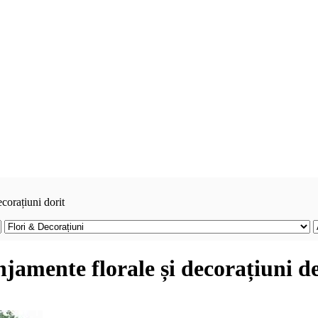
ecorațiuni dorit
njamente florale și decorațiuni d