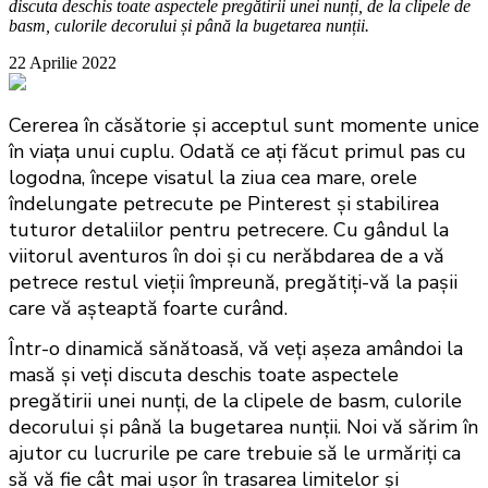
discuta deschis toate aspectele pregătirii unei nunți, de la clipele de
basm, culorile decorului și până la bugetarea nunții.
22 Aprilie 2022
Cererea în căsătorie și acceptul sunt momente unice 
în viața unui cuplu. Odată ce ați făcut primul pas cu 
logodna, începe visatul la ziua cea mare, orele 
îndelungate petrecute pe Pinterest și stabilirea 
tuturor detaliilor pentru petrecere. Cu gândul la 
viitorul aventuros în doi și cu nerăbdarea de a vă 
petrece restul vieții împreună, pregătiți-vă la pașii 
care vă așteaptă foarte curând.
Într-o dinamică sănătoasă, vă veți așeza amândoi la 
masă și veți discuta deschis toate aspectele 
pregătirii unei nunți, de la clipele de basm, culorile 
decorului și până la bugetarea nunții. Noi vă sărim în 
ajutor cu lucrurile pe care trebuie să le urmăriți ca 
să vă fie cât mai ușor în trasarea limitelor și 