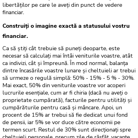
libertăților pe care le aveți din punct de vedere 
financiar.
Construiți o imagine exactă a statusului vostru
financiar.
Ca să știți cât trebuie să puneți deoparte, este 
necesar să calculați mai întâi veniturile voastre, atât 
ca indivizi, cât și împreună. În mod normal, balanța 
dintre încasările voastre lunare și cheltuieli ar trebui 
să urmeze o regulă simplă: 50% - 15% - 5 % - 30%. 
Mai exact, 50% din veniturile voastre vor acoperi 
lucrurile esențiale, cum ar fi chiria (dacă nu aveți o 
proprietate cumpărată), facturile pentru utilități și 
cumpărăturile pentru casă și mâncare. Apoi, un 
procent de 15% ar trebui să fie dedicat unui fond 
de pensii, iar 5% se vor duce către economii pe 
termen scurt. Restul de 30% sunt direcționați spre 
cheltuieli personale, precum zile de răsfăț, vacanțe, 