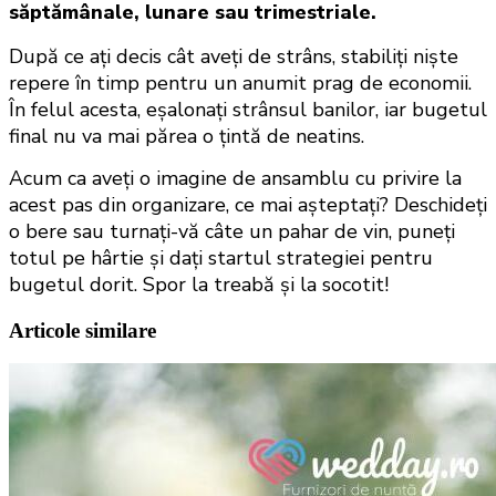
săptămânale, lunare sau trimestriale.
După ce ați decis cât aveți de strâns, stabiliți niște 
repere în timp pentru un anumit prag de economii. 
În felul acesta, eșalonați strânsul banilor, iar bugetul 
final nu va mai părea o țintă de neatins.
Acum ca aveți o imagine de ansamblu cu privire la 
acest pas din organizare, ce mai așteptați? Deschideți 
o bere sau turnați-vă câte un pahar de vin, puneți 
totul pe hârtie și dați startul strategiei pentru 
bugetul dorit. Spor la treabă și la socotit!
Articole similare