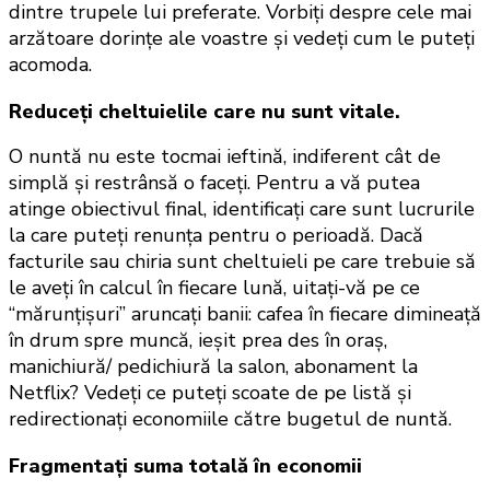
dintre trupele lui preferate. Vorbiți despre cele mai 
arzătoare dorințe ale voastre și vedeți cum le puteți 
acomoda.  
Reduceți cheltuielile care nu sunt vitale.
O nuntă nu este tocmai ieftină, indiferent cât de 
simplă și restrânsă o faceți. Pentru a vă putea 
atinge obiectivul final, identificați care sunt lucrurile 
la care puteți renunța pentru o perioadă. Dacă 
facturile sau chiria sunt cheltuieli pe care trebuie să 
le aveți în calcul în fiecare lună, uitați-vă pe ce 
“mărunțișuri” aruncați banii: cafea în fiecare dimineață 
în drum spre muncă, ieșit prea des în oraș, 
manichiură/ pedichiură la salon, abonament la 
Netflix? Vedeți ce puteți scoate de pe listă și 
redirectionați economiile către bugetul de nuntă. 
Fragmentați suma totală în economii