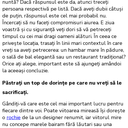
nuntă? Dacă răspunsul este da, atunci treceți 
persoana respectivă pe listă. Dacă aveți dubii câtuși 
de puțin, răspunsul este cel mai probabil nu. 
Încercați să nu faceți compromisuri aiurea. E ziua 
voastră și cu siguranță veți dori să vă petreceți 
timpul cu cei mai dragi oameni alături. În ceea ce 
privește locația, trasați în linii mari contextul în care 
vreți sa aveți petrecerea: un hambar mare în pădure, 
o sală de bal elegantă sau un restaurant tradițional? 
Orice ați alege, important este să ajungeți amândoi 
la aceeași concluzie.
Păstrați un top de dorințe pe care nu vreți să le
sacrificați.
Gândiți-vă care este cel mai important lucru pentru 
fiecare dintre voi. Poate viitoarea mireasă își dorește 
o 
rochie
 de la un designer renumit, iar viitorul mire 
nu concepe marele bairam fără lăutari sau una 