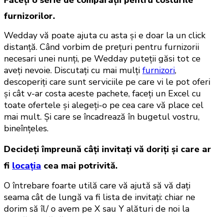
furnizorilor.
Wedday vă poate ajuta cu asta și e doar la un click 
distanță. Când vorbim de prețuri pentru furnizorii 
necesari unei nunți, pe Wedday puteții găsi tot ce 
aveți nevoie. Discutați cu mai mulți 
furnizori
, 
descoperiți care sunt serviciile pe care vi le pot oferi 
și cât v-ar costa aceste pachete, faceți un Excel cu 
toate ofertele și alegeți-o pe cea care vă place cel 
mai mult. Și care se încadrează în bugetul vostru, 
bineînțeles. 
Decideți împreună câți invitați vă doriți și care ar
fi
locația
cea mai potrivită.
O întrebare foarte utilă care vă ajută să vă dați 
seama cât de lungă va fi lista de invitați: chiar ne 
dorim să îl/ o avem pe X sau Y alături de noi la 