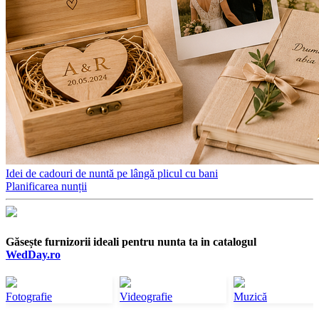
Idei de cadouri de nuntă pe lângă plicul cu bani
Planificarea nunții
Găsește furnizorii ideali pentru nunta ta in catalogul
WedDay.ro
Fotografie
Videografie
Muzică