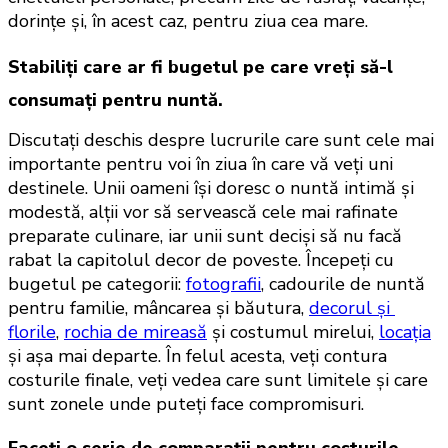
dorințe și, în acest caz, pentru ziua cea mare.
Stabiliți care ar fi bugetul pe care vreți să-l 
consumați pentru nuntă.
Discutați deschis despre lucrurile care sunt cele mai 
importante pentru voi în ziua în care vă veți uni 
destinele. Unii oameni își doresc o nuntă intimă și 
modestă, alții vor să servească cele mai rafinate 
preparate culinare, iar unii sunt deciși să nu facă 
rabat la capitolul decor de poveste. Începeți cu 
bugetul pe categorii: 
fotografii
, cadourile de nuntă 
pentru familie, mâncarea și băutura, 
decorul și 
florile
, 
rochia de mireasă
 și costumul mirelui, 
locația
și așa mai departe. În felul acesta, veți contura 
costurile finale, veți vedea care sunt limitele și care 
sunt zonele unde puteți face compromisuri.
Faceți o serie de comparații pentru costurile