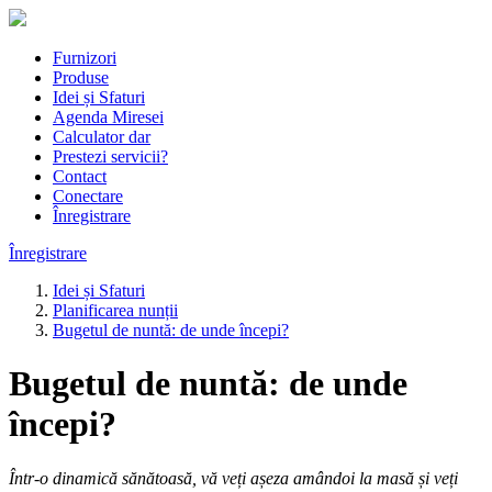
Furnizori
Produse
Idei și Sfaturi
Agenda Miresei
Calculator dar
Prestezi servicii?
Contact
Conectare
Înregistrare
Înregistrare
Idei și Sfaturi
Planificarea nunții
Bugetul de nuntă: de unde începi?
Bugetul de nuntă: de unde
începi?
Într-o dinamică sănătoasă, vă veți așeza amândoi la masă și veți