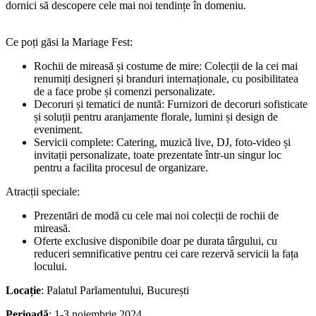
dornici să descopere cele mai noi tendințe în domeniu.
Ce poți găsi la Mariage Fest:
Rochii de mireasă și costume de mire: Colecții de la cei mai
renumiți designeri și branduri internaționale, cu posibilitatea
de a face probe și comenzi personalizate.
Decoruri și tematici de nuntă: Furnizori de decoruri sofisticate
și soluții pentru aranjamente florale, lumini și design de
eveniment.
Servicii complete: Catering, muzică live, DJ, foto-video și
invitații personalizate, toate prezentate într-un singur loc
pentru a facilita procesul de organizare.
Atracții speciale:
Prezentări de modă cu cele mai noi colecții de rochii de
mireasă.
Oferte exclusive disponibile doar pe durata târgului, cu
reduceri semnificative pentru cei care rezervă servicii la fața
locului.
Locație
: Palatul Parlamentului, București
Perioadă
: 1-3 noiembrie 2024