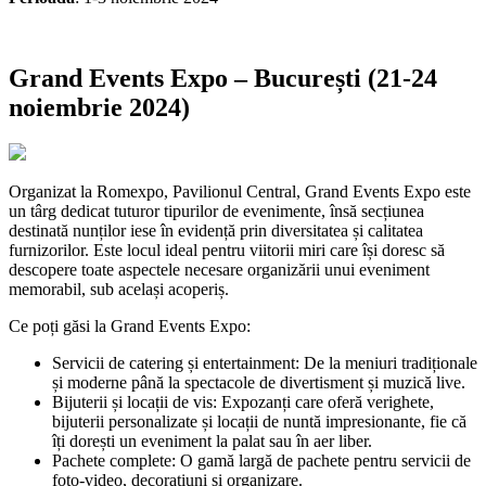
Grand Events Expo – București (21-24
noiembrie 2024)
Organizat la Romexpo, Pavilionul Central, Grand Events Expo este
un târg dedicat tuturor tipurilor de evenimente, însă secțiunea
destinată nunților iese în evidență prin diversitatea și calitatea
furnizorilor. Este locul ideal pentru viitorii miri care își doresc să
descopere toate aspectele necesare organizării unui eveniment
memorabil, sub același acoperiș.
Ce poți găsi la Grand Events Expo:
Servicii de catering și entertainment: De la meniuri tradiționale
și moderne până la spectacole de divertisment și muzică live.
Bijuterii și locații de vis: Expozanți care oferă verighete,
bijuterii personalizate și locații de nuntă impresionante, fie că
îți dorești un eveniment la palat sau în aer liber.
Pachete complete: O gamă largă de pachete pentru servicii de
foto-video, decorațiuni și organizare.