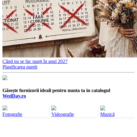
Când nu se fac nunți în anul 2027
Planificarea nunții
Găsește furnizorii ideali pentru nunta ta in catalogul
WedDay.ro
Fotografie
Videografie
Muzică