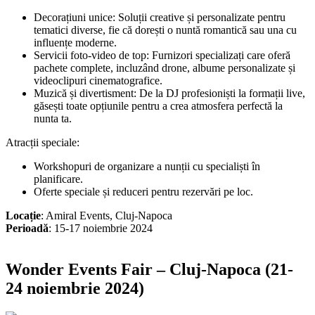
Decorațiuni unice: Soluții creative și personalizate pentru
tematici diverse, fie că dorești o nuntă romantică sau una cu
influențe moderne.
Servicii foto-video de top: Furnizori specializați care oferă
pachete complete, incluzând drone, albume personalizate și
videoclipuri cinematografice.
Muzică și divertisment: De la DJ profesioniști la formații live,
găsești toate opțiunile pentru a crea atmosfera perfectă la
nunta ta.
Atracții speciale:
Workshopuri de organizare a nunții cu specialiști în
planificare.
Oferte speciale și reduceri pentru rezervări pe loc.
Locație
: Amiral Events, Cluj-Napoca
Perioadă
: 15-17 noiembrie 2024
Wonder Events Fair – Cluj-Napoca (21-
24 noiembrie 2024)