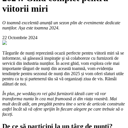
viitorii miri
O toamnă excelentă anunță un sezon plin de evenimente dedicate
nunților. Așa este toamna 2024.
22 Octombrie 2024
Târgurile de nunți reprezintă ocazii perfecte pentru viitorii miri să se
informeze, să găsească inspirație și să colaboreze cu furnizorii de
servicii din industria nunților. În acest ghid, vom explora cele mai
importante târguri de nunți din această toamnă, vom evidenția
tendințele pentru sezonul de nunți din 2025 și vom oferi sfaturi utile
pentru ca tu și partenerul tău să vă organizați ziua de vis. Rămâi
alături de noi.
În plus, pe wedday.ro vei găsi furnizorii ideali care vă vor
transforma nunta în cea mai frumoasă zi din viața voastră. Mai
mult decât atât, am pregătit pentru tine o serie de articole construite
astfel încât să vă ofere sprijin în fiecare alegere pe care trebuie să o
faceți.
De ce să participi la un târg de nunți?