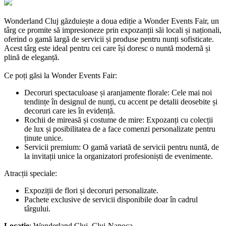
Wonderland Cluj găzduiește a doua ediție a Wonder Events Fair, un
târg ce promite să impresioneze prin expozanții săi locali și naționali,
oferind o gamă largă de servicii și produse pentru nunți sofisticate.
Acest târg este ideal pentru cei care își doresc o nuntă modernă și
plină de eleganță.
Ce poți găsi la Wonder Events Fair:
Decoruri spectaculoase și aranjamente florale: Cele mai noi
tendințe în designul de nunți, cu accent pe detalii deosebite și
decoruri care ies în evidență.
Rochii de mireasă și costume de mire: Expozanți cu colecții
de lux și posibilitatea de a face comenzi personalizate pentru
ținute unice.
Servicii premium: O gamă variată de servicii pentru nuntă, de
la invitații unice la organizatori profesioniști de evenimente.
Atracții speciale:
Expoziții de flori și decoruri personalizate.
Pachete exclusive de servicii disponibile doar în cadrul
târgului.
Locație
: Wonderland Cluj, Cluj-Napoca