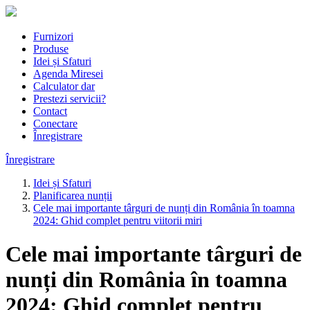
Furnizori
Produse
Idei și Sfaturi
Agenda Miresei
Calculator dar
Prestezi servicii?
Contact
Conectare
Înregistrare
Înregistrare
Idei și Sfaturi
Planificarea nunții
Cele mai importante târguri de nunți din România în toamna
2024: Ghid complet pentru viitorii miri
Cele mai importante târguri de
nunți din România în toamna
2024: Ghid complet pentru