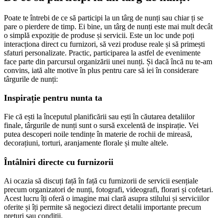
Poate te întrebi de ce să participi la un târg de nunți sau chiar ți se
pare o pierdere de timp. Ei bine, un târg de nunți este mai mult decât
o simplă expoziție de produse și servicii. Este un loc unde poți
interacționa direct cu furnizori, să vezi produse reale și să primești
sfaturi personalizate. Practic, participarea la astfel de evenimente
face parte din parcursul organizării unei nunți. Și dacă încă nu te-am
convins, iată alte motive în plus pentru care să iei în considerare
târgurile de nunți:
Inspirație pentru nunta ta
Fie că ești la începutul planificării sau ești în căutarea detaliilor
finale, târgurile de nunți sunt o sursă excelentă de inspirație. Vei
putea descoperi noile tendințe în materie de rochii de mireasă,
decorațiuni, torturi, aranjamente florale și multe altele.
Întâlniri directe cu furnizorii
Ai ocazia să discuți față în față cu furnizorii de servicii esențiale
precum organizatori de nunți, fotografi, videografi, florari și cofetari.
Acest lucru îți oferă o imagine mai clară asupra stilului și serviciilor
oferite și îți permite să negociezi direct detalii importante precum
prețuri sau condiții.