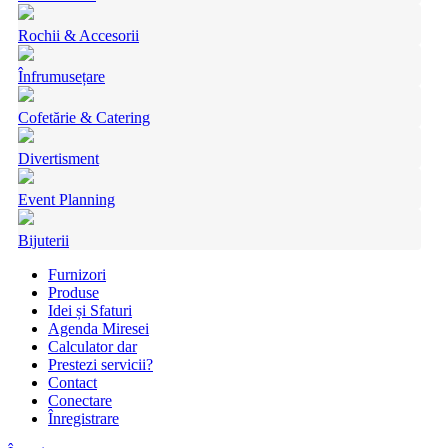
Rochii & Accesorii
Înfrumusețare
Cofetărie & Catering
Divertisment
Event Planning
Bijuterii
Furnizori
Produse
Idei și Sfaturi
Agenda Miresei
Calculator dar
Prestezi servicii?
Contact
Conectare
Înregistrare