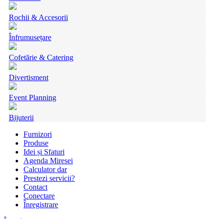
Rochii & Accesorii
Înfrumusețare
Cofetărie & Catering
Divertisment
Event Planning
Bijuterii
Furnizori
Produse
Idei și Sfaturi
Agenda Miresei
Calculator dar
Prestezi servicii?
Contact
Conectare
Înregistrare