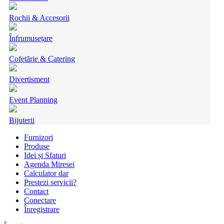
Rochii & Accesorii
Înfrumusețare
Cofetărie & Catering
Divertisment
Event Planning
Bijuterii
Furnizori
Produse
Idei și Sfaturi
Agenda Miresei
Calculator dar
Prestezi servicii?
Contact
Conectare
Înregistrare