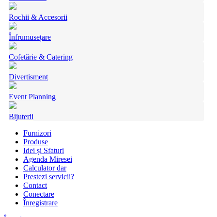
Rochii & Accesorii
Înfrumusețare
Cofetărie & Catering
Divertisment
Event Planning
Bijuterii
Furnizori
Produse
Idei și Sfaturi
Agenda Miresei
Calculator dar
Prestezi servicii?
Contact
Conectare
Înregistrare