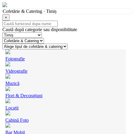
Cofetărie & Catering · Timiș
×
Caută după categorie sau disponibilitate
Fotografie
Videografie
Muzică
Flori & Decorațiuni
Locații
Cabină Foto
Bar Mobil