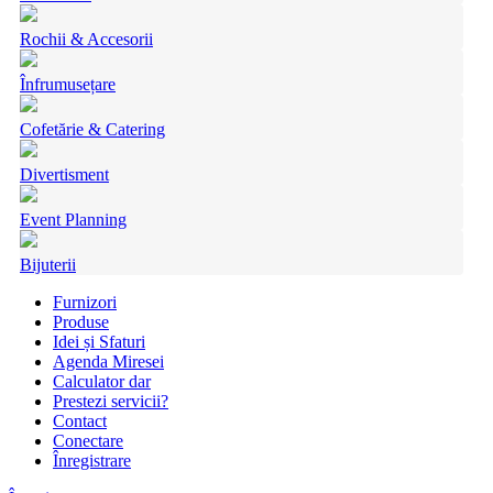
Rochii & Accesorii
Înfrumusețare
Cofetărie & Catering
Divertisment
Event Planning
Bijuterii
Furnizori
Produse
Idei și Sfaturi
Agenda Miresei
Calculator dar
Prestezi servicii?
Contact
Conectare
Înregistrare