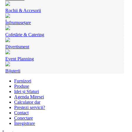
Rochii & Accesorii
Înfrumusețare
Cofetărie & Catering
Divertisment
Event Planning
Bijuterii
Furnizori
Produse
Idei și Sfaturi
Agenda Miresei
Calculator dar
Prestezi servicii?
Contact
Conectare
Înregistrare