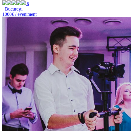
9
· București
1000€ / eveniment