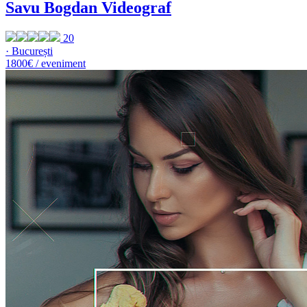
Savu Bogdan Videograf
20
· București
1800€ / eveniment