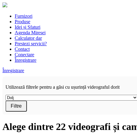
Furnizori
Produse
Idei și Sfaturi
Agenda Miresei
Calculator dar
Prestezi servicii?
Contact
Conectare
Înregistrare
Înregistrare
Utilizează filtrele pentru a găsi cu ușurință videograful dorit
Filtre
Alege dintre 22 videografi și ca