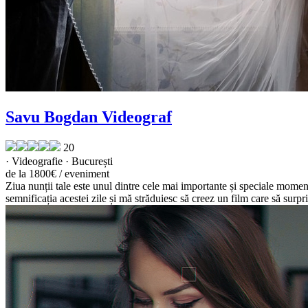
Savu Bogdan Videograf
20
· Videografie · București
de la 1800€ / eveniment
Ziua nunții tale este unul dintre cele mai importante și speciale momente
semnificația acestei zile și mă străduiesc să creez un film care să surp