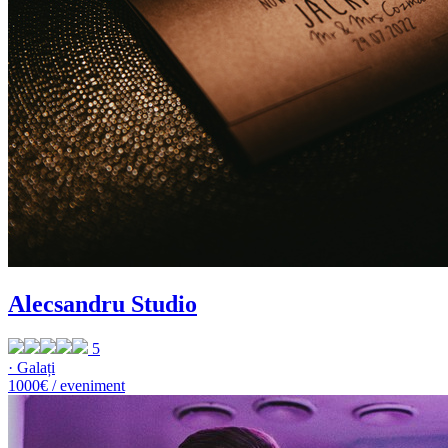
Alecsandru Studio
5
· Galați
1000€ / eveniment