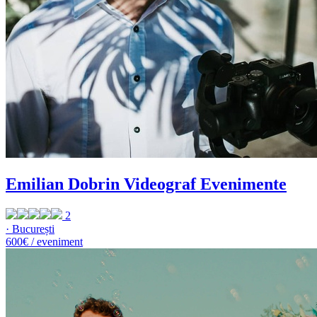
Emilian Dobrin Videograf Evenimente
2
· București
600€ / eveniment