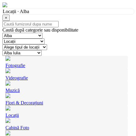
Locații · Alba
×
Caută după categorie sau disponibilitate
Fotografie
Videografie
Muzică
Flori & Decorațiuni
Locații
Cabină Foto