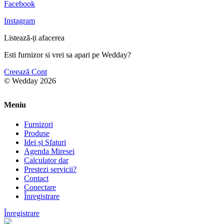
Facebook
Instagram
Listează-ți afacerea
Esti furnizor si vrei sa apari pe Wedday?
Creează Cont
© Wedday 2026
Meniu
Furnizori
Produse
Idei și Sfaturi
Agenda Miresei
Calculator dar
Prestezi servicii?
Contact
Conectare
Înregistrare
Înregistrare