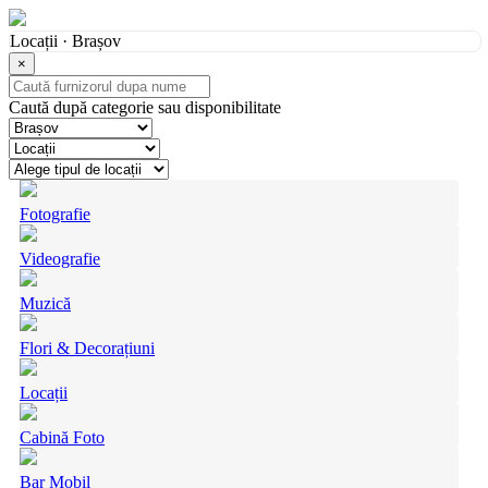
Locații · Brașov
×
Caută după categorie sau disponibilitate
Fotografie
Videografie
Muzică
Flori & Decorațiuni
Locații
Cabină Foto
Bar Mobil