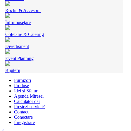
Rochii & Accesorii
Înfrumusețare
Cofetărie & Catering
Divertisment
Event Planning
Bijuterii
Furnizori
Produse
Idei și Sfaturi
Agenda Miresei
Calculator dar
Prestezi servicii?
Contact
Conectare
Înregistrare