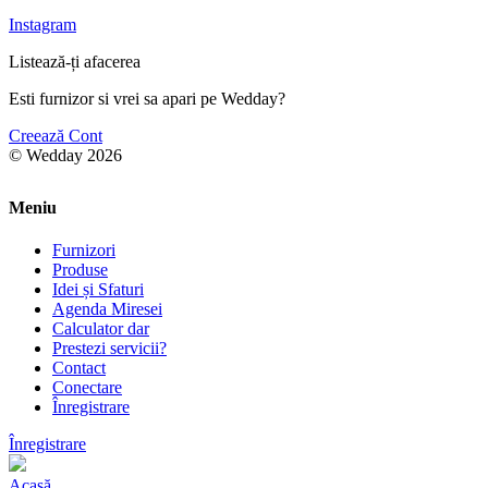
Instagram
Listează-ți afacerea
Esti furnizor si vrei sa apari pe Wedday?
Creează Cont
© Wedday 2026
Meniu
Furnizori
Produse
Idei și Sfaturi
Agenda Miresei
Calculator dar
Prestezi servicii?
Contact
Conectare
Înregistrare
Înregistrare
Acasă