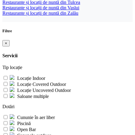
Restaurante și locații de nuntă din Tulcea
Restaurante și locații de nuntă din Vaslui
Restaurante și locații de nuntă din Zalău
Filtre
×
Servicii
Tip locație
Locație Indoor
Locație Covered Outdoor
Locație Uncovered Outdoor
Saloane multiple
Dotări
Cununie în aer liber
Piscină
Open Bar