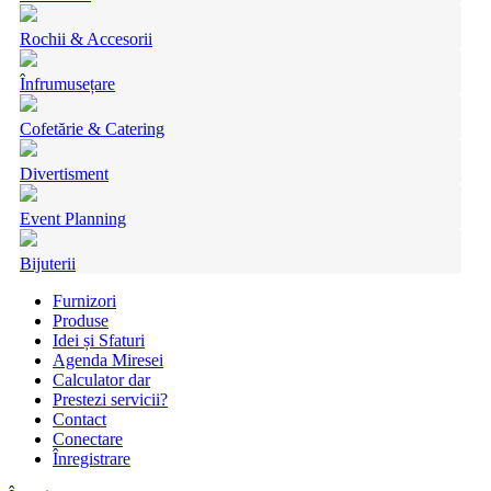
Rochii & Accesorii
Înfrumusețare
Cofetărie & Catering
Divertisment
Event Planning
Bijuterii
Furnizori
Produse
Idei și Sfaturi
Agenda Miresei
Calculator dar
Prestezi servicii?
Contact
Conectare
Înregistrare