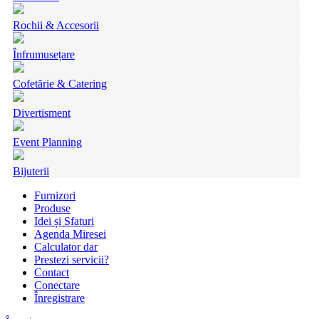
Rochii & Accesorii
Înfrumusețare
Cofetărie & Catering
Divertisment
Event Planning
Bijuterii
Furnizori
Produse
Idei și Sfaturi
Agenda Miresei
Calculator dar
Prestezi servicii?
Contact
Conectare
Înregistrare