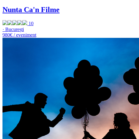
Nunta Ca'n Filme
10
· București
980€ / eveniment