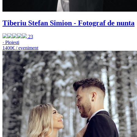
Tiberiu Stefan Simion - Fotograf de nunta
23
· Ploiesti
1400€ / eveniment