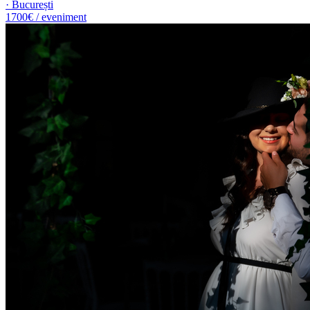
· București
1700€ / eveniment