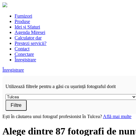
Furnizori
Produse
Idei și Sfaturi
Agenda Miresei
Calculator dar
Prestezi servicii?
Contact
Conectare
Înregistrare
Înregistrare
Utilizează filtrele pentru a găsi cu ușurință fotograful dorit
Filtre
Ești în căutarea unui fotograf profesionist în Tulcea?
Află mai multe
Alege dintre 87 fotografi de nun