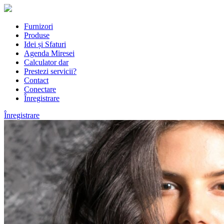
Furnizori
Produse
Idei și Sfaturi
Agenda Miresei
Calculator dar
Prestezi servicii?
Contact
Conectare
Înregistrare
Înregistrare