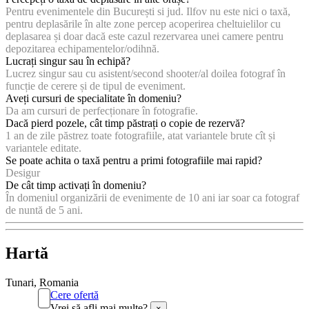
Pentru evenimentele din București si jud. Ilfov nu este nici o taxă,
pentru deplasările în alte zone percep acoperirea cheltuielilor cu
deplasarea și doar dacă este cazul rezervarea unei camere pentru
depozitarea echipamentelor/odihnă.
Lucrați singur sau în echipă?
Lucrez singur sau cu asistent/second shooter/al doilea fotograf în
funcție de cerere și de tipul de eveniment.
Aveți cursuri de specialitate în domeniu?
Da am cursuri de perfecționare în fotografie.
Dacă pierd pozele, cât timp păstrați o copie de rezervă?
1 an de zile păstrez toate fotografiile, atat variantele brute cît și
variantele editate.
Se poate achita o taxă pentru a primi fotografiile mai rapid?
Desigur
De cât timp activați în domeniu?
În domeniul organizării de evenimente de 10 ani iar soar ca fotograf
de nuntă de 5 ani.
Hartă
Tunari, Romania
Cere ofertă
Vrei să afli mai multe?
×