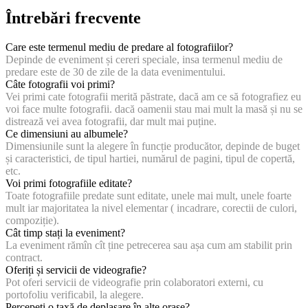
Întrebări frecvente
Care este termenul mediu de predare al fotografiilor?
Depinde de eveniment și cereri speciale, insa termenul mediu de
predare este de 30 de zile de la data evenimentului.
Câte fotografii voi primi?
Vei primi cate fotografii merită păstrate, dacă am ce să fotografiez eu
voi face multe fotografii. dacă oamenii stau mai mult la masă și nu se
distrează vei avea fotografii, dar mult mai puține.
Ce dimensiuni au albumele?
Dimensiunile sunt la alegere în funcție producător, depinde de buget
și caracteristici, de tipul hartiei, numărul de pagini, tipul de copertă,
etc.
Voi primi fotografiile editate?
Toate fotografiile predate sunt editate, unele mai mult, unele foarte
mult iar majoritatea la nivel elementar ( incadrare, corectii de culori,
compoziție).
Cât timp stați la eveniment?
La eveniment rămîn cît ține petrecerea sau așa cum am stabilit prin
contract.
Oferiți și servicii de videografie?
Pot oferi servicii de videografie prin colaboratori externi, cu
portofoliu verificabil, la alegere.
Percepeți o taxă de deplasare în alte orașe?