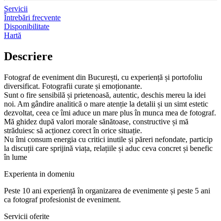
Servicii
Întrebări frecvente
Disponibilitate
Hartă
Descriere
Fotograf de eveniment din București, cu experiență și portofoliu
diversificat. Fotografii curate și emoționante.
Sunt o fire sensibilă și prietenoasă, autentic, deschis mereu la idei
noi. Am gândire analitică o mare atenție la detalii și un simt estetic
dezvoltat, ceea ce îmi aduce un mare plus în munca mea de fotograf.
Mă ghidez după valori morale sănătoase, constructive și mă
străduiesc să acționez corect în orice situație.
Nu îmi consum energia cu critici inutile și păreri nefondate, particip
la discuții care sprijină viața, relațiile și aduc ceva concret și benefic
în lume
Experienta in domeniu
Peste 10 ani experiență în organizarea de evenimente și peste 5 ani
ca fotograf profesionist de eveniment.
Servicii oferite