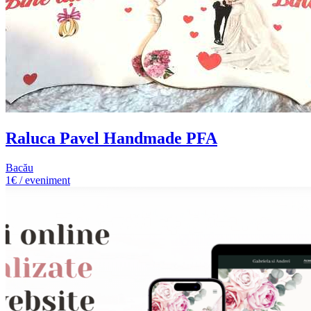
Raluca Pavel Handmade PFA
Bacău
1€ / eveniment