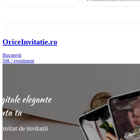
OriceInvitatie.ro
București
50€ / eveniment