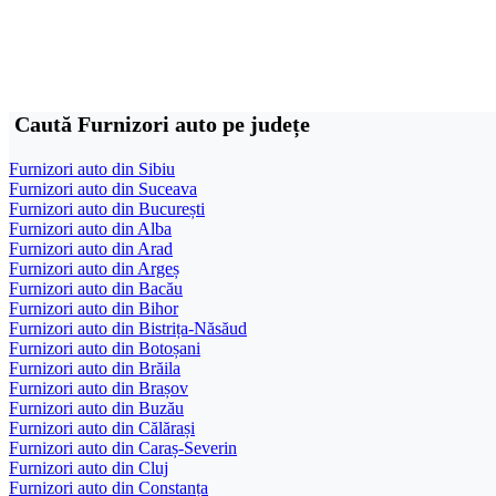
Caută Furnizori auto pe județe
Furnizori auto din Sibiu
Furnizori auto din Suceava
Furnizori auto din București
Furnizori auto din Alba
Furnizori auto din Arad
Furnizori auto din Argeș
Furnizori auto din Bacău
Furnizori auto din Bihor
Furnizori auto din Bistrița-Năsăud
Furnizori auto din Botoșani
Furnizori auto din Brăila
Furnizori auto din Brașov
Furnizori auto din Buzău
Furnizori auto din Călărași
Furnizori auto din Caraș-Severin
Furnizori auto din Cluj
Furnizori auto din Constanța