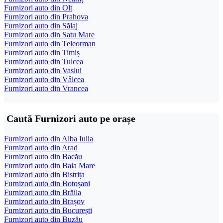
Furnizori auto din Olt
Furnizori auto din Prahova
Furnizori auto din Sălaj
Furnizori auto din Satu Mare
Furnizori auto din Teleorman
Furnizori auto din Timiș
Furnizori auto din Tulcea
Furnizori auto din Vaslui
Furnizori auto din Vâlcea
Furnizori auto din Vrancea
Caută Furnizori auto pe orașe
Furnizori auto din Alba Iulia
Furnizori auto din Arad
Furnizori auto din Bacău
Furnizori auto din Baia Mare
Furnizori auto din Bistrița
Furnizori auto din Botoșani
Furnizori auto din Brăila
Furnizori auto din Brașov
Furnizori auto din București
Furnizori auto din Buzău