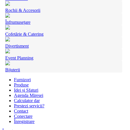
Rochii & Accesorii
Înfrumusețare
Cofetărie & Catering
Divertisment
Event Planning
Bijuterii
Furnizori
Produse
Idei și Sfaturi
Agenda Miresei
Calculator dar
Prestezi servicii?
Contact
Conectare
Înregistrare