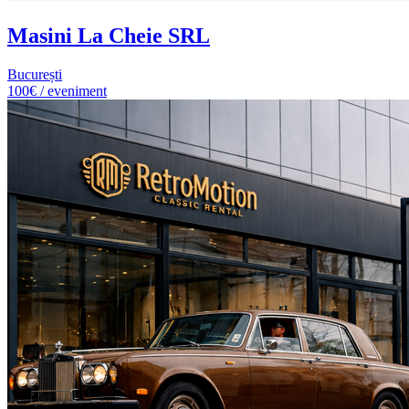
Masini La Cheie SRL
București
100€ / eveniment