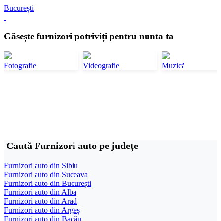
București
Găsește furnizori potriviți pentru nunta ta
Fotografie
Videografie
Muzică
Caută Furnizori auto pe județe
Furnizori auto din Sibiu
Furnizori auto din Suceava
Furnizori auto din București
Furnizori auto din Alba
Furnizori auto din Arad
Furnizori auto din Argeș
Furnizori auto din Bacău