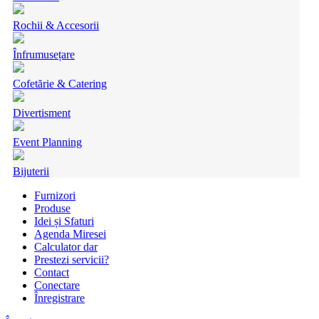
Rochii & Accesorii
Înfrumusețare
Cofetărie & Catering
Divertisment
Event Planning
Bijuterii
Furnizori
Produse
Idei și Sfaturi
Agenda Miresei
Calculator dar
Prestezi servicii?
Contact
Conectare
Înregistrare