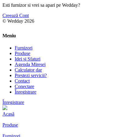
Esti furnizor si vrei sa apari pe Wedday?
Creează Cont
© Wedday 2026
Meniu
Furnizori
Produse
Idei și Sfaturi
Agenda Miresei
Calculator dar
Prestezi servicii?
Contact
Conectare
Înregistrare
Înregistrare
Acasă
Produse
Furnizori