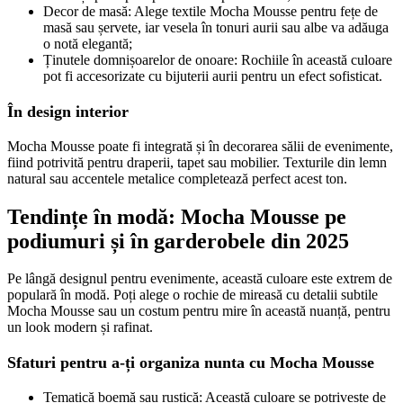
Decor de masă: Alege textile Mocha Mousse pentru fețe de
masă sau șervete, iar vesela în tonuri aurii sau albe va adăuga
o notă elegantă;
Ținutele domnișoarelor de onoare: Rochiile în această culoare
pot fi accesorizate cu bijuterii aurii pentru un efect sofisticat.
În design interior
Mocha Mousse poate fi integrată și în decorarea sălii de evenimente,
fiind potrivită pentru draperii, tapet sau mobilier. Texturile din lemn
natural sau accentele metalice completează perfect acest ton.
Tendințe în modă: Mocha Mousse pe
podiumuri și în garderobele din 2025
Pe lângă designul pentru evenimente, această culoare este extrem de
populară în modă. Poți alege o rochie de mireasă cu detalii subtile
Mocha Mousse sau un costum pentru mire în această nuanță, pentru
un look modern și rafinat.
Sfaturi pentru a-ți organiza nunta cu Mocha Mousse
Tematică boemă sau rustică: Această culoare se potrivește de