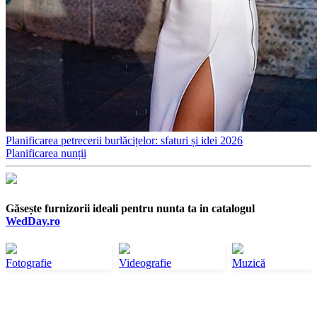
Planificarea petrecerii burlăcițelor: sfaturi și idei 2026
Planificarea nunții
Găsește furnizorii ideali pentru nunta ta in catalogul
WedDay.ro
Fotografie
Videografie
Muzică