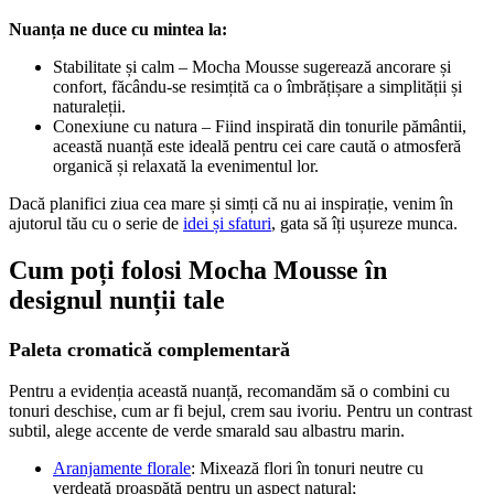
Nuanța ne duce cu mintea la:
Stabilitate și calm – Mocha Mousse sugerează ancorare și
confort, făcându-se resimțită ca o îmbrățișare a simplității și
naturaleții.
Conexiune cu natura – Fiind inspirată din tonurile pământii,
această nuanță este ideală pentru cei care caută o atmosferă
organică și relaxată la evenimentul lor.
Dacă planifici ziua cea mare și simți că nu ai inspirație, venim în
ajutorul tău cu o serie de
idei și sfaturi
, gata să îți ușureze munca.
Cum poți folosi Mocha Mousse în
designul nunții tale
Paleta cromatică complementară
Pentru a evidenția această nuanță, recomandăm să o combini cu
tonuri deschise, cum ar fi bejul, crem sau ivoriu. Pentru un contrast
subtil, alege accente de verde smarald sau albastru marin.
Aranjamente florale
: Mixează flori în tonuri neutre cu
verdeață proaspătă pentru un aspect natural;