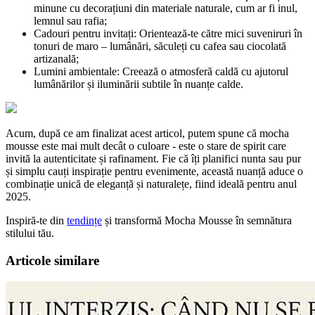
minune cu decorațiuni din materiale naturale, cum ar fi inul,
lemnul sau rafia;
Cadouri pentru invitați: Orientează-te către mici suveniruri în
tonuri de maro – lumânări, săculeți cu cafea sau ciocolată
artizanală;
Lumini ambientale: Creează o atmosferă caldă cu ajutorul
lumânărilor și iluminării subtile în nuanțe calde.
Acum, după ce am finalizat acest articol, putem spune că mocha
mousse este mai mult decât o culoare - este o stare de spirit care
invită la autenticitate și rafinament. Fie că îți planifici nunta sau pur
și simplu cauți inspirație pentru evenimente, această nuanță aduce o
combinație unică de eleganță și naturalețe, fiind ideală pentru anul
2025.
Inspiră-te din
tendințe
și transformă Mocha Mousse în semnătura
stilului tău.
Articole similare