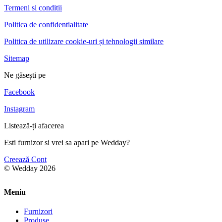
Termeni si conditii
Politica de confidentialitate
Politica de utilizare cookie-uri și tehnologii similare
Sitemap
Ne găsești pe
Facebook
Instagram
Listează-ți afacerea
Esti furnizor si vrei sa apari pe Wedday?
Creează Cont
© Wedday 2026
Meniu
Furnizori
Produse