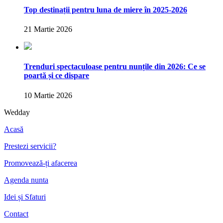
Top destinații pentru luna de miere în 2025-2026
21 Martie 2026
Trenduri spectaculoase pentru nunțile din 2026: Ce se
poartă și ce dispare
10 Martie 2026
Wedday
Acasă
Prestezi servicii?
Promovează-ți afacerea
Agenda nunta
Idei și Sfaturi
Contact