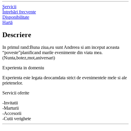
Servicii
Întrebări frecvente
Disponibilitate
Hartă
Descriere
In primul rand:Buna ziua,eu sunt Andreea si am inceput aceasta
“poveste”planificand marile evenimente din viata mea.
(Nunta,botez,mot,aniversari)
Experienta in domeniu
Experienta este legata deocamdata strict de evenimentele mele si ale
prietenelor.
Servicii oferite
-Invitatii
-Marturii
-Accesorii
-Cutii verighete