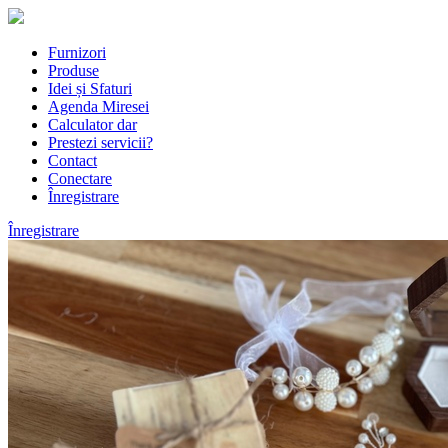
Furnizori
Produse
Idei și Sfaturi
Agenda Miresei
Calculator dar
Prestezi servicii?
Contact
Conectare
Înregistrare
Înregistrare