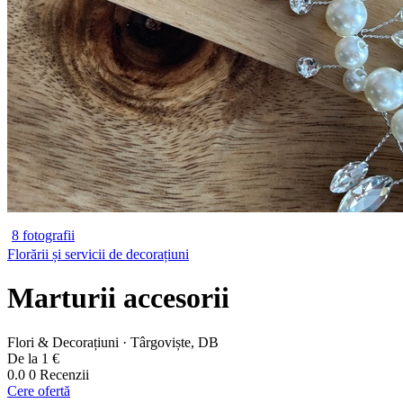
8 fotografii
Florării și servicii de decorațiuni
Marturii accesorii
Flori & Decorațiuni · Târgoviște, DB
De la 1 €
0.0
0 Recenzii
Cere ofertă