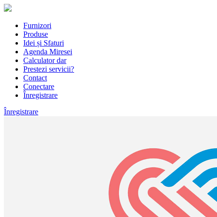
Furnizori
Produse
Idei și Sfaturi
Agenda Miresei
Calculator dar
Prestezi servicii?
Contact
Conectare
Înregistrare
Înregistrare