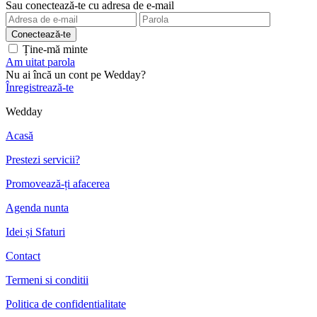
Sau conectează-te cu adresa de e-mail
Ține-mă minte
Am uitat parola
Nu ai încă un cont pe Wedday?
Înregistrează-te
Wedday
Acasă
Prestezi servicii?
Promovează-ți afacerea
Agenda nunta
Idei și Sfaturi
Contact
Termeni si conditii
Politica de confidentialitate