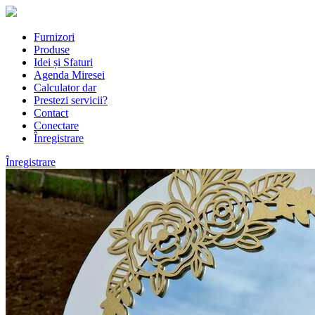
Furnizori
Produse
Idei și Sfaturi
Agenda Miresei
Calculator dar
Prestezi servicii?
Contact
Conectare
Înregistrare
Înregistrare