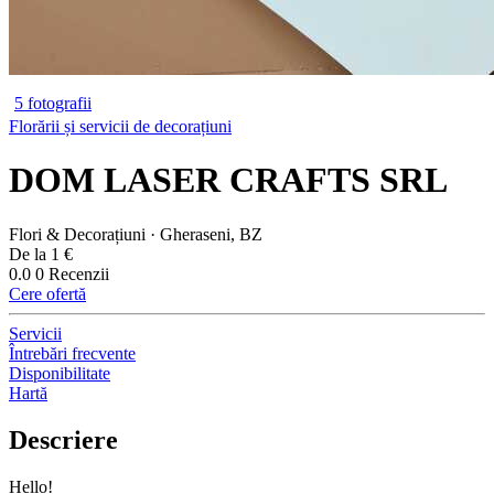
5 fotografii
Florării și servicii de decorațiuni
DOM LASER CRAFTS SRL
Flori & Decorațiuni · Gheraseni, BZ
De la 1 €
0.0
0 Recenzii
Cere ofertă
Servicii
Întrebări frecvente
Disponibilitate
Hartă
Descriere
Hello!