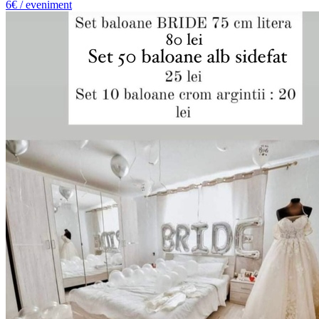
6€ / eveniment