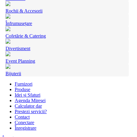
Rochii & Accesorii
Înfrumusețare
Cofetărie & Catering
Divertisment
Event Planning
Bijuterii
Furnizori
Produse
Idei și Sfaturi
Agenda Miresei
Calculator dar
Prestezi servicii?
Contact
Conectare
Înregistrare