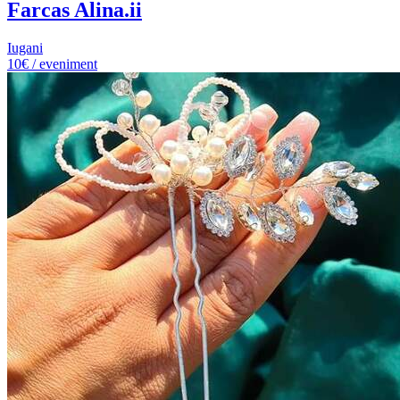
Farcas Alina.ii
Iugani
10€ / eveniment