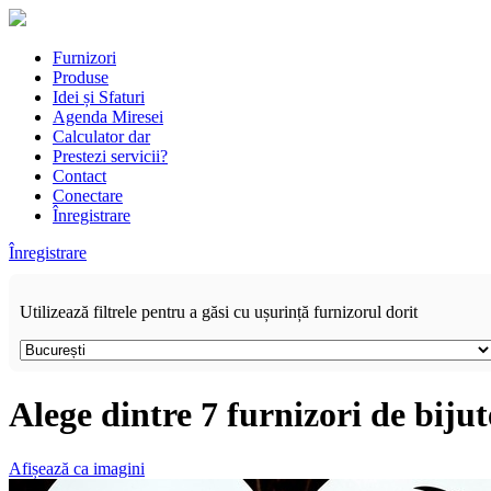
Furnizori
Produse
Idei și Sfaturi
Agenda Miresei
Calculator dar
Prestezi servicii?
Contact
Conectare
Înregistrare
Înregistrare
Utilizează filtrele pentru a găsi cu ușurință furnizorul dorit
Alege dintre 7 furnizori de bijut
Afișează ca imagini