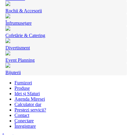
Rochii & Accesorii
Înfrumusețare
Cofetărie & Catering
Divertisment
Event Planning
Bijuterii
Furnizori
Produse
Idei și Sfaturi
Agenda Miresei
Calculator dar
Prestezi servicii?
Contact
Conectare
Înregistrare