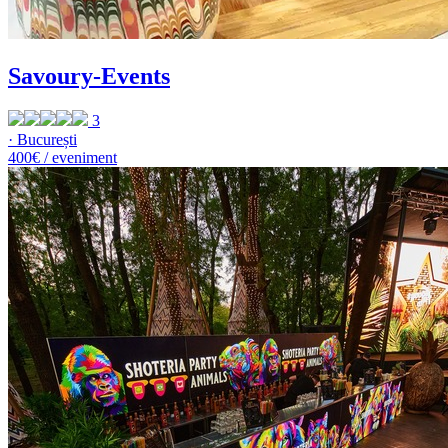
Savoury-Events
3
· București
400€ / eveniment