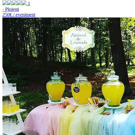
1
· Ploiesti
250€ / eveniment