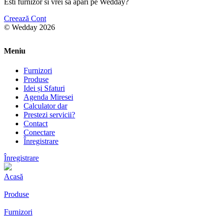
Esti furnizor si vrei sa apari pe Wedday?
Creează Cont
© Wedday 2026
Meniu
Furnizori
Produse
Idei și Sfaturi
Agenda Miresei
Calculator dar
Prestezi servicii?
Contact
Conectare
Înregistrare
Înregistrare
Acasă
Produse
Furnizori