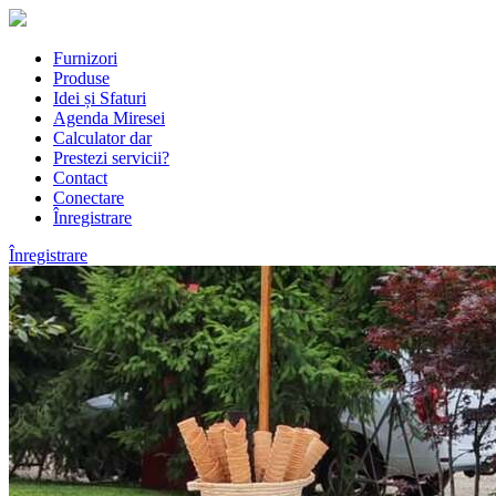
Furnizori
Produse
Idei și Sfaturi
Agenda Miresei
Calculator dar
Prestezi servicii?
Contact
Conectare
Înregistrare
Înregistrare