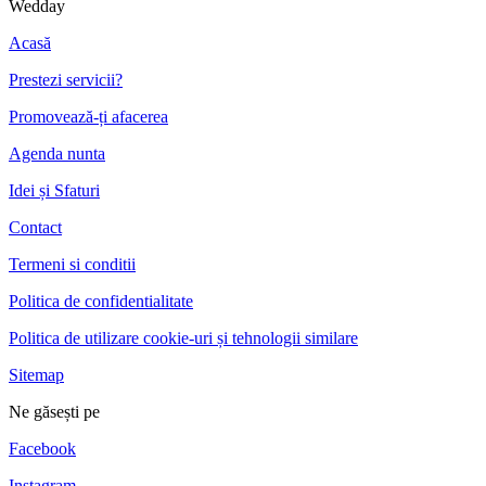
Wedday
Acasă
Prestezi servicii?
Promovează-ți afacerea
Agenda nunta
Idei și Sfaturi
Contact
Termeni si conditii
Politica de confidentialitate
Politica de utilizare cookie-uri și tehnologii similare
Sitemap
Ne găsești pe
Facebook
Instagram