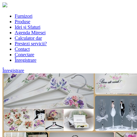
Furnizori
Produse
Idei și Sfaturi
Agenda Miresei
Calculator dar
Prestezi servicii?
Contact
Conectare
Înregistrare
Înregistrare