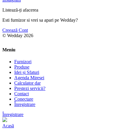
Listează-ți afacerea
Esti furnizor si vrei sa apari pe Wedday?
Creează Cont
© Wedday 2026
Meniu
Furnizori
Produse
Idei și Sfaturi
Agenda Miresei
Calculator dar
Prestezi servicii?
Contact
Conectare
Înregistrare
Înregistrare
Acasă