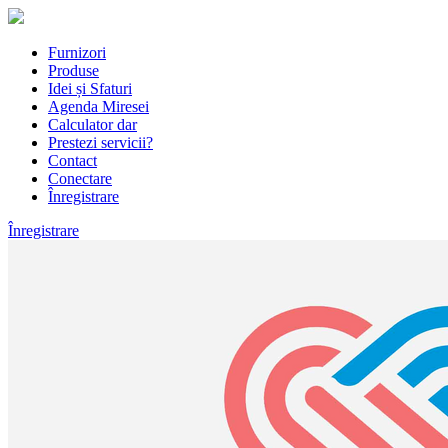
Furnizori
Produse
Idei și Sfaturi
Agenda Miresei
Calculator dar
Prestezi servicii?
Contact
Conectare
Înregistrare
Înregistrare