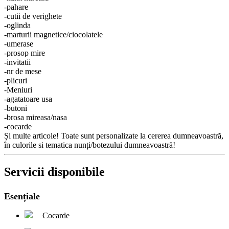
-pahare
-cutii de verighete
-oglinda
-marturii magnetice/ciocolatele
-umerase
-prosop mire
-invitatii
-nr de mese
-plicuri
-Meniuri
-agatatoare usa
-butoni
-brosa mireasa/nasa
-cocarde
Și multe articole! Toate sunt personalizate la cererea dumneavoastră,
în culorile si tematica nunți/botezului dumneavoastră!
Servicii disponibile
Esențiale
Cocarde