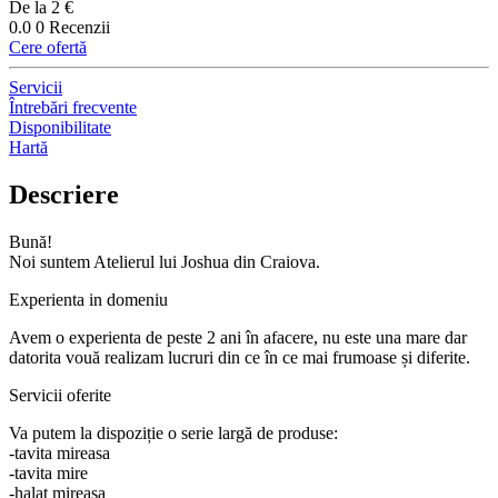
De la 2 €
0.0
0 Recenzii
Cere ofertă
Servicii
Întrebări frecvente
Disponibilitate
Hartă
Descriere
Bună!
Noi suntem Atelierul lui Joshua din Craiova.
Experienta in domeniu
Avem o experienta de peste 2 ani în afacere, nu este una mare dar
datorita vouă realizam lucruri din ce în ce mai frumoase și diferite.
Servicii oferite
Va putem la dispoziție o serie largă de produse:
-tavita mireasa
-tavita mire
-halat mireasa