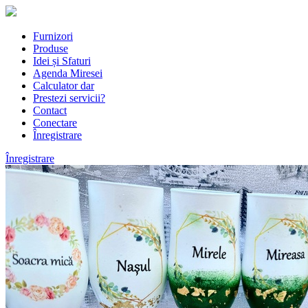
Furnizori
Produse
Idei și Sfaturi
Agenda Miresei
Calculator dar
Prestezi servicii?
Contact
Conectare
Înregistrare
Înregistrare