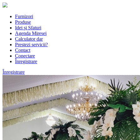
Furnizori
Produse
Idei și Sfaturi
Agenda Miresei
Calculator dar
Prestezi servicii?
Contact
Conectare
Înregistrare
Înregistrare