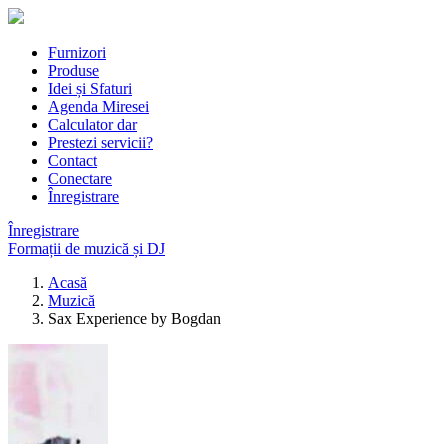
Furnizori
Produse
Idei și Sfaturi
Agenda Miresei
Calculator dar
Prestezi servicii?
Contact
Conectare
Înregistrare
Înregistrare
Formații de muzică și DJ
Acasă
Muzică
Sax Experience by Bogdan