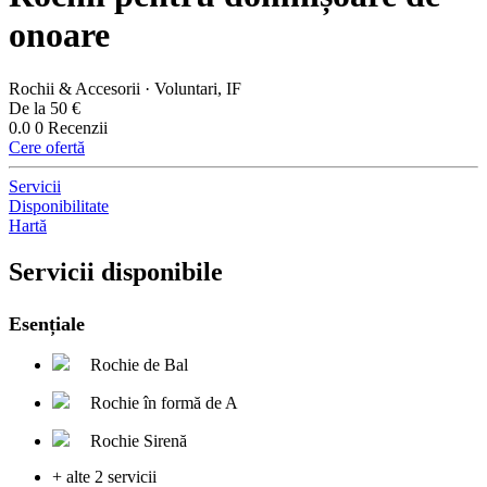
onoare
Rochii & Accesorii · Voluntari, IF
De la 50 €
0.0
0 Recenzii
Cere ofertă
Servicii
Disponibilitate
Hartă
Servicii disponibile
Esențiale
Rochie de Bal
Rochie în formă de A
Rochie Sirenă
+ alte 2 servicii