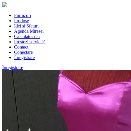
Furnizori
Produse
Idei și Sfaturi
Agenda Miresei
Calculator dar
Prestezi servicii?
Contact
Conectare
Înregistrare
Înregistrare