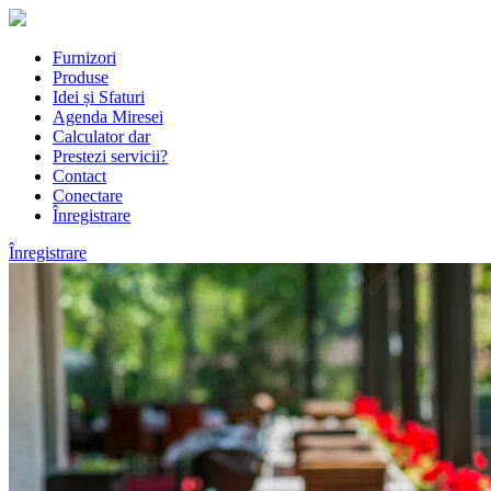
Furnizori
Produse
Idei și Sfaturi
Agenda Miresei
Calculator dar
Prestezi servicii?
Contact
Conectare
Înregistrare
Înregistrare