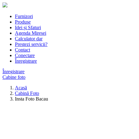
Furnizori
Produse
Idei și Sfaturi
Agenda Miresei
Calculator dar
Prestezi servicii?
Contact
Conectare
Înregistrare
Înregistrare
Cabine foto
Acasă
Cabină Foto
Insta Foto Bacau