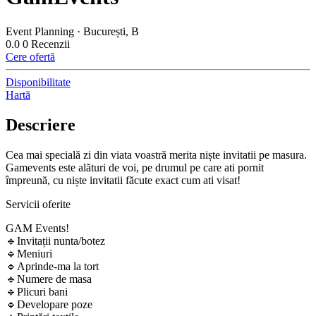
Event Planning · București, B
0.0
0 Recenzii
Cere ofertă
Disponibilitate
Hartă
Descriere
Cea mai specială zi din viata voastră merita niște invitatii pe masura.
Gamevents este alături de voi, pe drumul pe care ati pornit
împreună, cu niște invitatii făcute exact cum ati visat!
Servicii oferite
GAM Events!
🔹Invitații nunta/botez
🔹Meniuri
🔹Aprinde-ma la tort
🔹Numere de masa
🔹Plicuri bani
🔹Developare poze