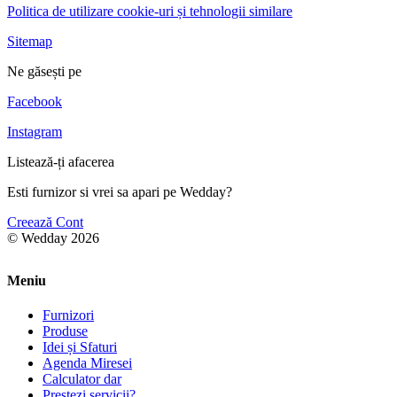
Politica de utilizare cookie-uri și tehnologii similare
Sitemap
Ne găsești pe
Facebook
Instagram
Listează-ți afacerea
Esti furnizor si vrei sa apari pe Wedday?
Creează Cont
© Wedday 2026
Meniu
Furnizori
Produse
Idei și Sfaturi
Agenda Miresei
Calculator dar
Prestezi servicii?