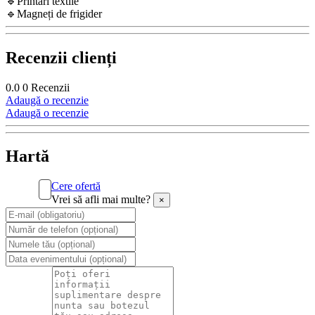
🔹Printări textile
🔹Magneți de frigider
Recenzii clienți
0.0
0
Recenzii
Adaugă o recenzie
Adaugă o recenzie
Hartă
Cere ofertă
Vrei să afli mai multe?
×