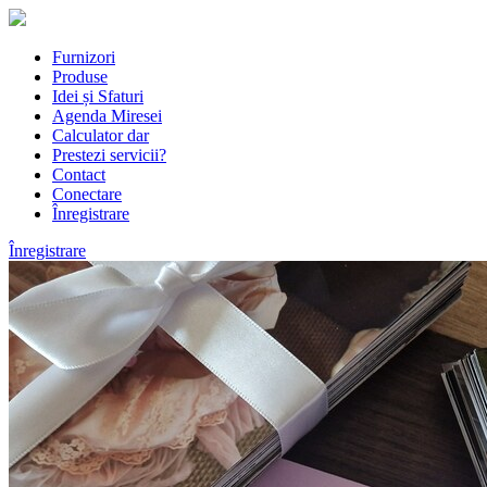
Furnizori
Produse
Idei și Sfaturi
Agenda Miresei
Calculator dar
Prestezi servicii?
Contact
Conectare
Înregistrare
Înregistrare