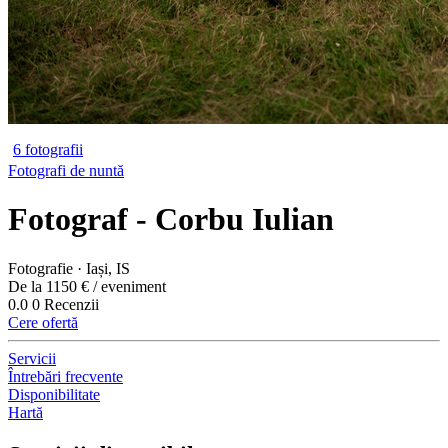
6 fotografii
Fotografi de nuntă
Fotograf - Corbu Iulian
Fotografie · Iași, IS
De la 1150 € / eveniment
0.0
0 Recenzii
Cere ofertă
Servicii
Întrebări frecvente
Disponibilitate
Hartă